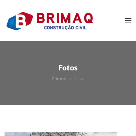
Foto
Brimaq
 > 
Foto