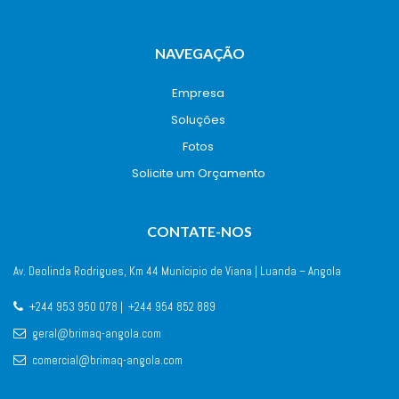
NAVEGAÇÃO
Empresa
Soluçõe
Foto
Solicite um Orçamento
CONTATE-NOS
Av. Deolinda Rodrigues, Km 44 Munícipio de Viana | Luanda – Angola
+244 953 950 078 | +244 954 852 889
 geral@brimaq-angola.com
 comercial@brimaq-angola.com